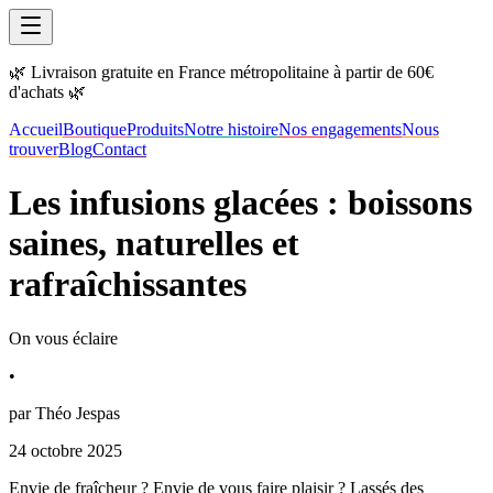
🌿 Livraison gratuite en France métropolitaine à partir de 60€
d'achats 🌿
Accueil
Boutique
Produits
Notre histoire
Nos engagements
Nous
trouver
Blog
Contact
Les infusions glacées : boissons
saines, naturelles et
rafraîchissantes
On vous éclaire
•
par
Théo Jespas
24 octobre 2025
Envie de fraîcheur ? Envie de vous faire plaisir ? Lassés des