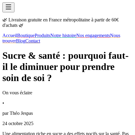
🌿 Livraison gratuite en France métropolitaine à partir de 60€
d'achats 🌿
Accueil
Boutique
Produits
Notre histoire
Nos engagements
Nous
trouver
Blog
Contact
Sucre & santé : pourquoi faut-
il le diminuer pour prendre
soin de soi ?
On vous éclaire
•
par
Théo Jespas
24 octobre 2025
Une alimentation riche en sucre a des effets nocifs sur la santé. Pas